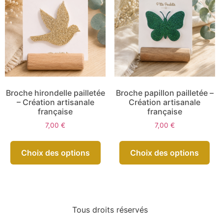
Broche hirondelle pailletée
Broche papillon pailletée –
– Création artisanale
Création artisanale
française
française
7,00
€
7,00
€
Choix des options
Choix des options
Tous droits réservés