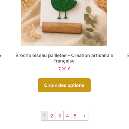
e
Broche oiseau pailletée – Création artisanale
française
7,00
€
Choix des options
1
2
3
4
5
→