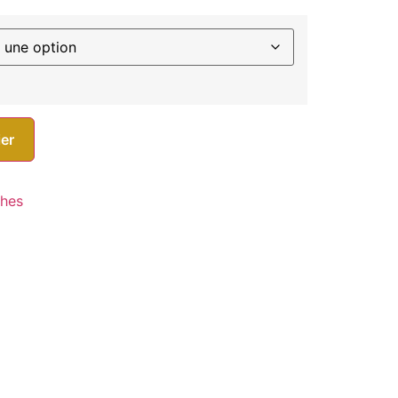
ier
hes