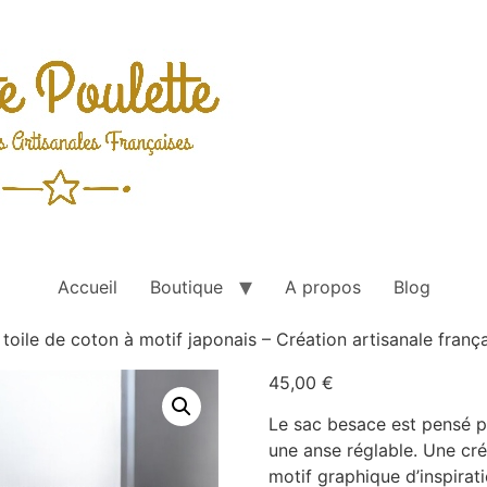
Accueil
Boutique
A propos
Blog
toile de coton à motif japonais – Création artisanale franç
45,00
€
Le sac besace est pensé po
une anse réglable. Une créa
motif graphique d’inspirat