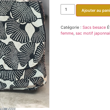
Ajouter au pan
Catégorie :
Sacs besace
É
femme
,
sac motif japonna