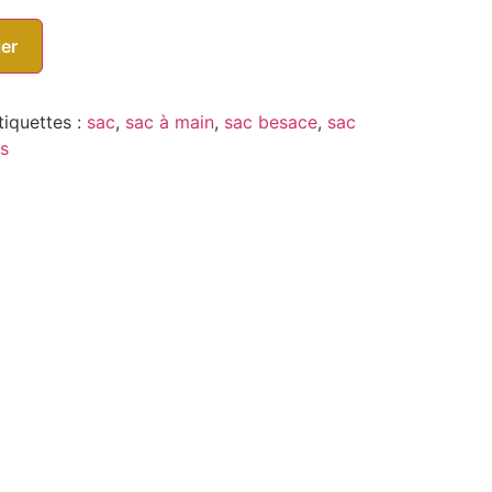
ier
tiquettes :
sac
,
sac à main
,
sac besace
,
sac
is